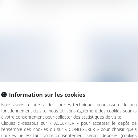
ECONNAÎT LA
SUCCESSION : U
ÈRE
FRAUDULEUSE PE
SUCCESSORAL
ant un lien de
La révocation d'une
poursuit un but il...
Lire la suite
Information sur les cookies
Nous avons recours à des cookies techniques pour assurer le bon
fonctionnement du site, nous utilisons également des cookies soumis
à votre consentement pour collecter des statistiques de visite.
Cliquez ci-dessous sur « ACCEPTER » pour accepter le dépôt de
 : UNE
SERVITUDE DE PA
l'ensemble des cookies ou sur « CONFIGURER » pour choisir quels
cookies nécessitant votre consentement seront déposés (cookies
E DÉSORMAIS EN
VOISINS N'ONT P