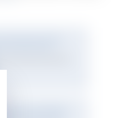
NE RÉVOCATION DE DONATION
UT CONSTITUER UN RECEL
 donation peut être annulée lorsqu'elle
SSAGE : TOUS LES PROPRIÉTAIRES
AS À ÊTRE APPELÉS EN JUSTICE