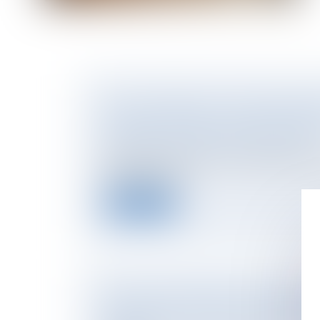
GPA À L'ÉTRANGER : L'EXEQUATUR R
FILIATION, PAS UNE ADOPTION PLÉNI
NOTAIRES
/
Mariage / Divorce / Filiation
En principe, une décision étrangère établiss
filiation produit...
Lire la suite
REFUS D'AUTORISATION D'URBANISME
PRÉSOMPTION D'URGENCE S'APPLIQU