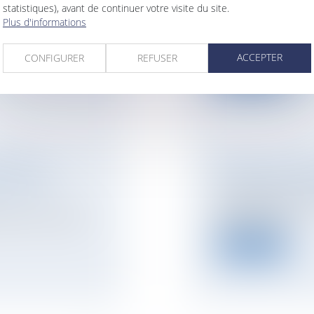
statistiques), avant de continuer votre visite du site.
NOTAIRES
/
Immobil
Plus d'informations
La demande tendant 
sonnes qui
désenclaver un fond
ACCEPTER
CONFIGURER
REFUSER
Lire la suite
RNISER LA
PROJET DE LOI V
DE L'ÉTAT
DÉCENTRALISAT
Dispositif fiscal "J
 public immobilier
logements class...
Lire la suite