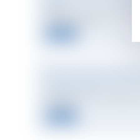
RÉFÉRÉ
Depuis la loi du 26 novembre 2025, les per
contestent un refus de p...
Lire la suite
PROPOSITION DE LOI VISANT À MODE
GESTION DU PATRIMOINE IMMOBILIER 
NOTAIRES
/
Immobilier
La proposition de loi crée un établissement
et foncier de l...
Lire la suite