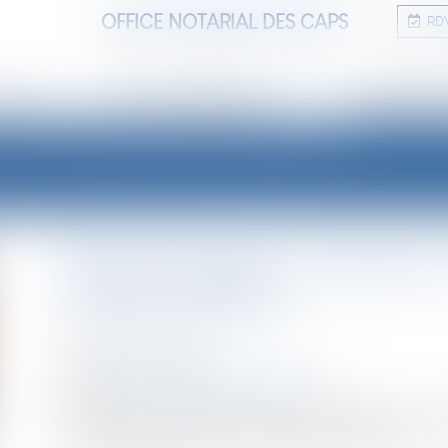
OFFICE NOTARIAL DES CAPS
RD
TUDE
ANNONCES IMMOBILIÈRES
INFORMATIONS
LES ACTUALITÉS
GPA à l'étranger : l'exequatur 
adoption plénière
Publié le :
07/08/2026
NOTAIRES
/
Mariage / Divorce / Filiation
Source :
www.lemag-juridique.com
En principe, une décision étrangère établissant un lien 
lorsqu'elle ne nécessite aucune mesure d'exécution...
Li