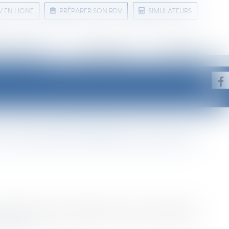
V EN LIGNE
PRÉPARER SON RDV
SIMULATEURS
 ET CONSEILS
LIENS UTILES
CONTACT
reconnaît la filiation, pas une
de filiation produit ses effets en France sans exequatur
re la suite