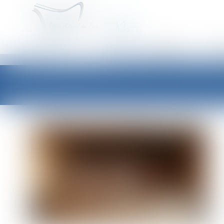
ACCUEIL
É