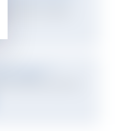
ier
à fixer l'assiette d'un passage pour
s...
ISANT LA RELANCE ET LA
ION DU LOGEMENT
eanbrun" renforcé, remise en location des