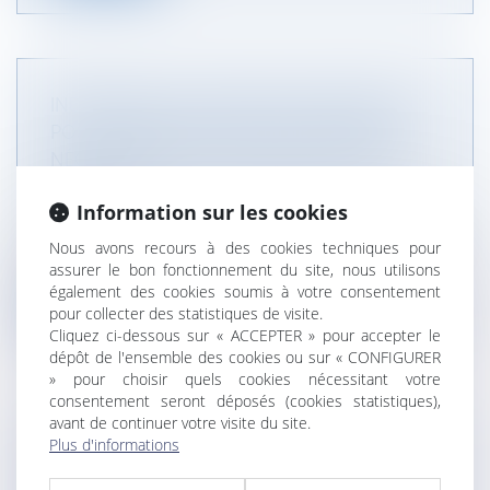
INDEMNITÉ D’OCCUPATION ET INDIVISION
POST COMMUNAUTAIRE : RAPPEL SUR LA
NÉCESSITÉ D’UNE JOUISSANCE PRIVATIVE
EFFECTIVE
Information sur les cookies
NOTAIRES
/
Mariage / Divorce / Filiation
Aux termes de l’article 815-9 alinéa 2 du Code civil,
Nous avons recours à des cookies techniques pour
l’indivisaire qui use o...
assurer le bon fonctionnement du site, nous utilisons
également des cookies soumis à votre consentement
Lire la suite
pour collecter des statistiques de visite.
Cliquez ci-dessous sur « ACCEPTER » pour accepter le
dépôt de l'ensemble des cookies ou sur « CONFIGURER
» pour choisir quels cookies nécessitant votre
consentement seront déposés (cookies statistiques),
avant de continuer votre visite du site.
Plus d'informations
DEVOIR DE SECOURS ET SÉPARATION DE
CORPS : RAPPEL DE LA COMPÉTENCE