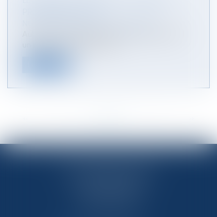
LE DIVORCE À L'AMIABLE : VOS DROITS,
PROCÉDURE, COÛT
NOTAIRES
/
Mariage / Divorce / Filiation
Autrefois, il était indispensable de passer devant
un juge pour entamer une p...
Lire la suite
<<
<
...
12
13
14
15
16
17
18
...
>
>>
OFFICE NOTARIAL DES CAPS
33 route de Flamanville
50340 LES PIEUX
Tél : 02 33 10 09 99