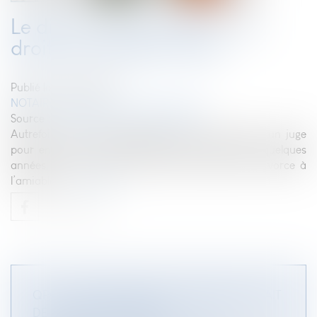
Le divorce à l'amiable : vos
droits, procédure, coût
Publié le :
28/03/2023
NOTAIRES
/
Mariage / Divorce / Filiation
Source :
www.patrimoine-magazine.eu
Autrefois, il était indispensable de passer devant un juge
pour entamer une procédure de divorce. Depuis quelques
années, ce n’est plus le cas lorsqu’il s’agit d’un divorce à
l’amiable...
Lire la suite
QPC : RESPONSABILITÉ DES PARENTS DU FAIT
DE LEUR ENFANT MINEUR