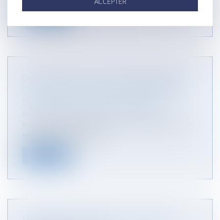
ACCEPTER
Lire la suite
DROIT DE VISITE ET DE CORRESPONDANCE
DES GRANDS-PARENTS POUR LE MAINTIEN
DU LIEN AVEC LA LIGNÉE PATERNELLE
NOTAIRES
/
Mariage / Divorce / Filiation
Il est de l’intérêt des enfants, orphelins de père, de
maintenir un rattachem...
Lire la suite