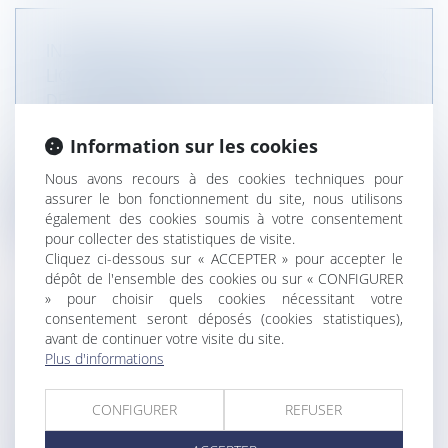
INDEMNISATION D’OCCUPATION ET
LIQUIDATION DES INTÉRÊTS PATRIMONIAUX
DES CONCUBINS
NOTAIRES
/
Mariage / Divorce / Filiation
Information sur les cookies
Un couple vivait en concubinage, et le concubin
avait saisi le juge aux affai...
Nous avons recours à des cookies techniques pour
assurer le bon fonctionnement du site, nous utilisons
Lire la suite
également des cookies soumis à votre consentement
pour collecter des statistiques de visite.
Cliquez ci-dessous sur « ACCEPTER » pour accepter le
dépôt de l'ensemble des cookies ou sur « CONFIGURER
» pour choisir quels cookies nécessitant votre
consentement seront déposés (cookies statistiques),
avant de continuer votre visite du site.
SÉPARATION DE BIENS, FINANCEMENT D’UN
Plus d'informations
BIEN PROPRE ET USAGE FAMILIAL
NOTAIRES
/
Mariage / Divorce / Filiation
CONFIGURER
REFUSER
Le divorce d’un couple marié sous le régime de la
séparation de biens est pro...