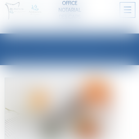
OFFICE
NOTARIAL
Ouvri
DES CAPS
le
men
LES ACTUALITÉS