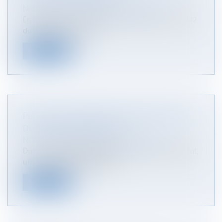
NOTAIRES
/
Mariage / Divorce / Filiation
En application du quatrième alinéa de l’article 1242
du Code civil, les père...
Lire la suite
PLUS-VALUE DE REPORT ET MODIFICATION
DU RÉGIME MATRIMONIAL
NOTAIRES
/
Mariage / Divorce / Filiation
Dans une affaire présentée devant le Conseil d’État,
un homme était décédé ap...
Lire la suite