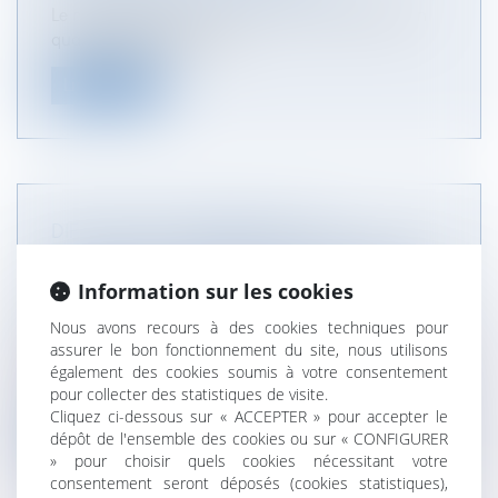
Le ministère public, lorsqu’il rend un avis écrit en
qualité de partie jointe...
Lire la suite
DIFFICULTÉ DE VERSEMENT DE LA
PRESTATION COMPENSATOIRE EN CAPITAL :
LE JUGE PEUT AUTORISER UN VERSEMENT
Information sur les cookies
PÉRIODIQUE
Nous avons recours à des cookies techniques pour
NOTAIRES
/
Mariage / Divorce / Filiation
assurer le bon fonctionnement du site, nous utilisons
Saisie d’un litige entre deux époux, la Cour de
également des cookies soumis à votre consentement
cassation a rappelé, le 1er j...
pour collecter des statistiques de visite.
Cliquez ci-dessous sur « ACCEPTER » pour accepter le
Lire la suite
dépôt de l'ensemble des cookies ou sur « CONFIGURER
» pour choisir quels cookies nécessitant votre
consentement seront déposés (cookies statistiques),