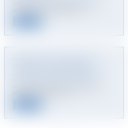
Une femme donne naissance à un enfant en
janvier 2016. Son épouse sollicite u...
Lire la suite
IMPOSSIBLE DE LIER LE PAIEMENT DE LA
PRESTATION COMPENSATOIRE À LA
LIQUIDATION DU RÉGIME MATRIMONIAL
NOTAIRES
/
Mariage / Divorce / Filiation
Le juge ne peut pas autoriser le débiteur de la
prestation compensatoire à s’...
Lire la suite