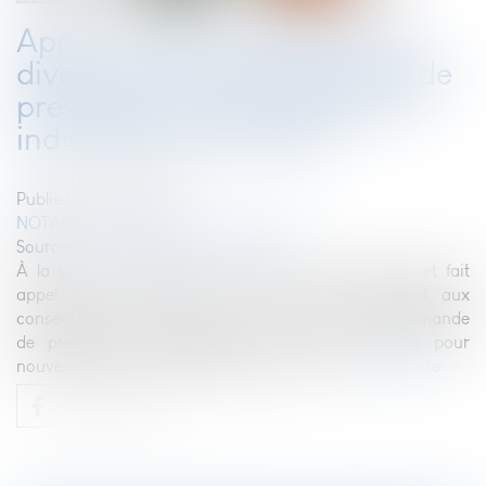
Appel contre le jugement de
divorce limité à la demande de
prestation compensatoire et
indivisibilité de l’action
Publié le :
30/05/2023
NOTAIRES
/
Mariage / Divorce / Filiation
Source :
www.lemag-juridique.com
À la suite du prononcé du divorce, l’ex-femme avait fait
appel de la solution, mais avait limité l’appel aux
conséquences du divorce, alors formé pour une demande
de prestation compensatoire, dont l'irrecevabilité pour
nouveauté avait été soulevée par l’ex-mari...
Lire la suite