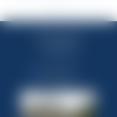
<<
<
...
11
12
13
14
15
16
17
...
>
>>
OFFICE NOTARIAL DES CAPS
33 route de Flamanville
50340 LES PIEUX
Tél : 02 33 10 09 99
NOUS CONTACTER
NOUS LOCALISER