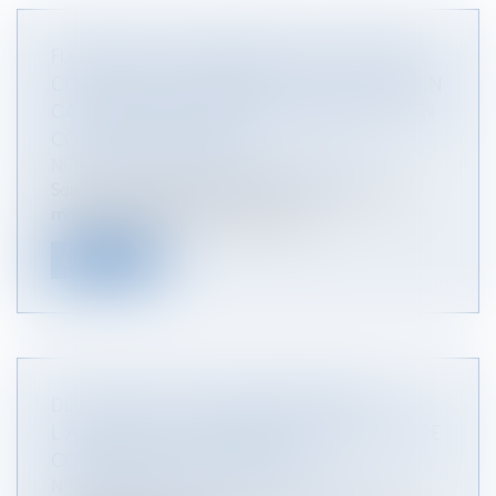
FIXATION DE LA RÉSIDENCE DE L’ENFANT ET
COMPÉTENCE INTERNATIONALE DU JUGE EN
CAS DE MODIFICATION DE LA RÉSIDENCE EN
COURS DE PROCÉDURE
NOTAIRES
/
Mariage / Divorce / Filiation
Saisie d’une demande en divorce d’un couple
marié en Espagne, dont l’épouse e...
Lire la suite
DÉLÉGATION D’AUTORITÉ PARENTALE :
L’AVIS ÉCRIT DU MINISTÈRE PUBLIC DOIT ÊTRE
COMMUNIQUÉ AUX PARTIES
NOTAIRES
/
Mariage / Divorce / Filiation