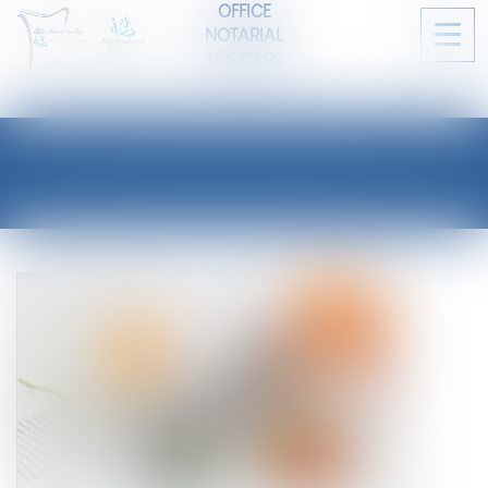
OFFICE
NOTARIAL
Ouvri
DES CAPS
le
men
LES ACTUALITÉS