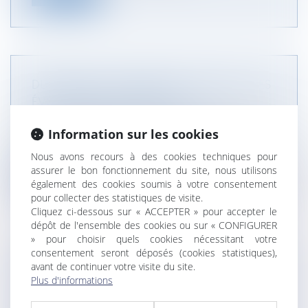
DU MARIAGE AU MARIAGE POUR TOUS : LES
ÉVOLUTIONS CONJUGALES
NOTAIRES
/
Mariage / Divorce / Filiation
Information sur les cookies
Dans les années 1930, la politique de la famille est
mise en œuvre avec trois...
Nous avons recours à des cookies techniques pour
assurer le bon fonctionnement du site, nous utilisons
Lire la suite
également des cookies soumis à votre consentement
pour collecter des statistiques de visite.
Cliquez ci-dessous sur « ACCEPTER » pour accepter le
dépôt de l'ensemble des cookies ou sur « CONFIGURER
» pour choisir quels cookies nécessitant votre
consentement seront déposés (cookies statistiques),
FILIATION FRANÇAISE D’UN ENFANT NÉ À
avant de continuer votre visite du site.
Plus d'informations
L’ÉTRANGER : L’ANCIEN ARTICLE 337 DU
CODE CIVIL N’EST PLUS INVOCABLE