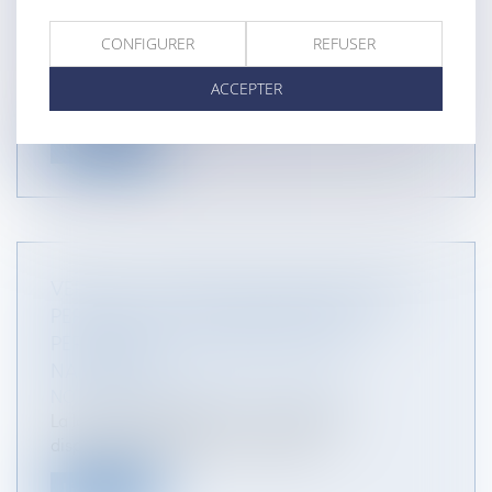
BIEN INDIVIS : REMBOURSEMENT ASSURÉ !
CONFIGURER
REFUSER
NOTAIRES
/
Mariage / Divorce / Filiation
Il résulte de l'article 214 du Code civil que, sauf
ACCEPTER
convention contraire des...
Lire la suite
VERS UN « CERTIFICAT D’ENFANT VIVANT »
PERMETTANT À LA FEMME ENCEINTE DE
PERSONNIFIER L’ENFANT AVANT SA
NAISSANCE ?
NOTAIRES
/
Mariage / Divorce / Filiation
La loi du 6 décembre 2021 a modifié les
dispositions relatives au « certifica...
Lire la suite