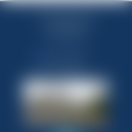
OFFICE NOTARIAL DES CAPS
33 route de Flamanville
50340 LES PIEUX
Tél : 02 33 10 09 99
NOUS CONTACTER
NOUS LOCALISER