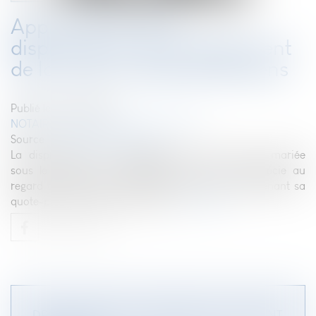
Appréciation de la
disproportion de l'engagement
de la caution séparée de biens
Publié le :
23/02/2022
NOTAIRES
/
Mariage / Divorce / Filiation
Source :
actu.dalloz-etudiant.fr
La disproportion de l'engagement d'une caution mariée
sous le régime de la séparation de biens s'apprécie au
regard de ses revenus et biens personnels, comprenant sa
quote-part dans les biens indivis.
Lire la suite
DROIT VIAGER AU LOGEMENT DU CONJOINT