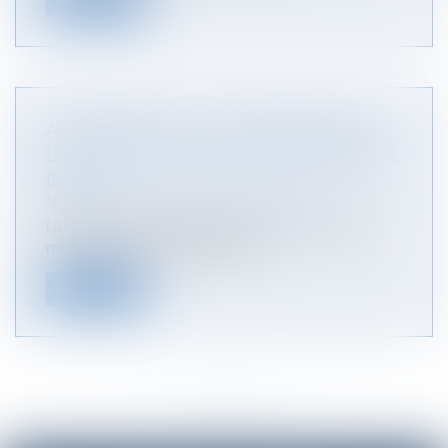
APPRÉCIATION DE LA DISPROPORTION DE
L'ENGAGEMENT DE LA CAUTION SÉPARÉE DE
BIENS
NOTAIRES
/
Mariage / Divorce / Filiation
La disproportion de l'engagement d'une caution
mariée sous le régime de la sé...
Lire la suite
<<
<
...
21
22
23
24
25
26
27
>
>>