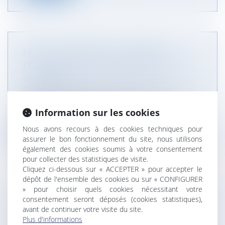
PENSION ALIMENTAIRE : VERSEMENT
EFFECTUÉ AUTOMATIQUEMENT PAR LA CAF
OU LA MSA
NOTAIRES
/
Mariage / Divorce / Filiation
À partir du 1er mars 2022, le versement de la
Information sur les cookies
pension alimentaire fixée par u...
Nous avons recours à des cookies techniques pour
Lire la suite
assurer le bon fonctionnement du site, nous utilisons
également des cookies soumis à votre consentement
pour collecter des statistiques de visite.
Cliquez ci-dessous sur « ACCEPTER » pour accepter le
dépôt de l'ensemble des cookies ou sur « CONFIGURER
» pour choisir quels cookies nécessitant votre
APPORT EN CAPITAL D’UN ÉPOUX SÉPARÉ DE
consentement seront déposés (cookies statistiques),
avant de continuer votre visite du site.
BIENS POUR FINANCER LA PART DU
Plus d'informations
CONJOINT LORS DE L’ACQUISITION D’UN