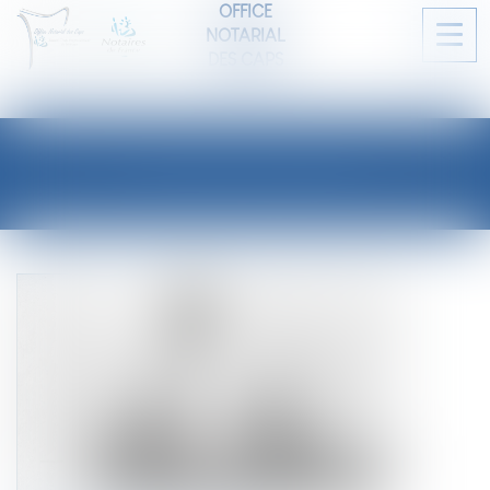
OFFICE
NOTARIAL
Ouvri
DES CAPS
le
men
LES ACTUALITÉS