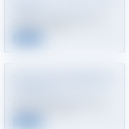
SURVIVANT
NOTAIRES
/
Mariage / Divorce / Filiation
Si l’option pour le droit viager au logement du
conjoint survivant peut être...
Lire la suite
RENFORCEMENT DE LA TRANSPARENCE DES
FRAIS DU PLAN D’ÉPARGNE RETRAITE ET DE
L’ASSURANCE-VIE
NOTAIRES
/
Mariage / Divorce / Filiation
Deux ans après son lancement, le ministère de
l’Économie, des Finances et de...
Lire la suite