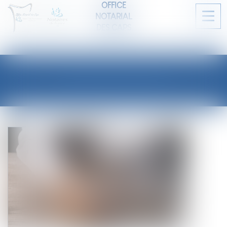
OFFICE
NOTARIAL
Ouvri
DES CAPS
le
men
LES ACTUALITÉS