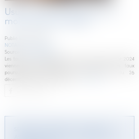
Usure : taux d’usure pour le
mois de janvier 2024
Publié le :
18/01/2024
NOTAIRES
/
Immobilier
Source :
www.legifiscal.fr
Les taux d’usure applicables pour le mois de janvier 2024
viennent d’être publiés au Journal officiel. Les taux
poursuivent leur mouvement haussier (avis du 26
décembre 2023 relatif à l’usure). ...
Lire la suite
SERVITUDE DE PASSAGE : LA NOUVELLE
ASSIETTE DOIT ÊTRE AUSSI COMMODE QUE