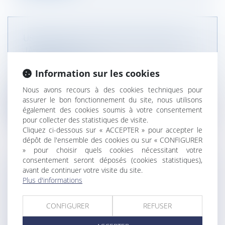
USURE : TAUX D’USURE POUR LE MOIS DE
JANVIER 2024
NOTAIRES
/
Immobilier
Information sur les cookies
Les taux d’usure applicables pour le mois de
janvier 2024 viennent d’être pub...
Nous avons recours à des cookies techniques pour
assurer le bon fonctionnement du site, nous utilisons
Lire la suite
également des cookies soumis à votre consentement
pour collecter des statistiques de visite.
Cliquez ci-dessous sur « ACCEPTER » pour accepter le
dépôt de l'ensemble des cookies ou sur « CONFIGURER
» pour choisir quels cookies nécessitant votre
consentement seront déposés (cookies statistiques),
avant de continuer votre visite du site.
CONDITIONS D’OCTROI DES CRÉDITS
Plus d'informations
IMMOBILIERS : DES AJUSTEMENTS
TECHNIQUES MAIS PAS DE RÉVOLUTION
CONFIGURER
REFUSER
NOTAIRES
/
Immobilier
Le Haut Conseil de stabilité financière (HCSF)