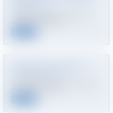
LA PRÉCÉDENTE !
NOTAIRES
/
Immobilier
Un conflit de voisinage a permis à la Cour de
cassation de faire d’utiles rap...
Lire la suite
LOI DE FINANCES 2024 : LES MESURES
CONCERNANT L’IMMOBILIER
NOTAIRES
/
Immobilier
Dans le cadre de la loi de finances pour 2024, les
pouvoirs publics ont aména...
Lire la suite