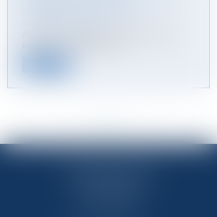
PROFESSIONNELS DE L’IMMOBILIER : UNE
OBLIGATION POUR EXERCER
NOTAIRES
/
Immobilier
Au vu des enjeux et des risques financiers, les
professions immobilières sont...
Lire la suite
<<
<
...
12
13
14
15
16
17
18
...
>
>>
OFFICE NOTARIAL DES CAPS
33 route de Flamanville
50340 LES PIEUX
Tél : 02 33 10 09 99