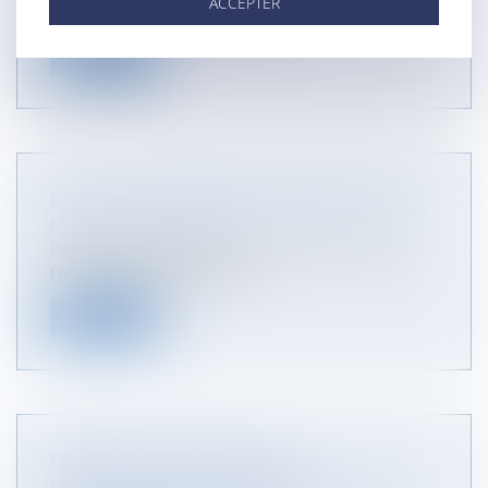
ACCEPTER
impose aux banques accordant d...
Lire la suite
DPE : CE QUI POURRAIT CHANGER EN 2024
NOTAIRES
/
Immobilier
Déjà modifié en 2023, le DPE ne fait toujours pas
l’unanimité auprès des prof...
Lire la suite
FORMATION CONTINUE DES