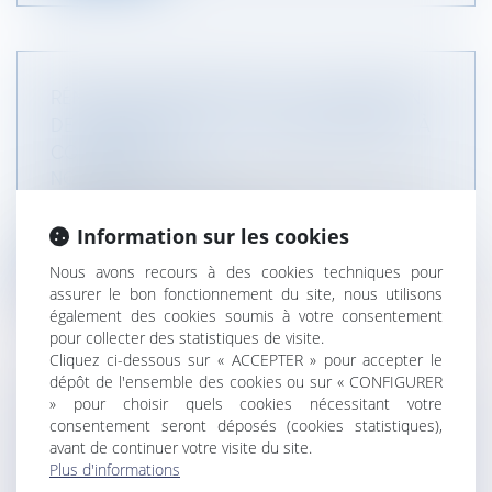
RÉNOVATION ÉNERGÉTIQUE -SUSPENSION
DE MAPRIMERÉNOV’ : LES INFORMATIONS À
CONNAÎTRE
NOTAIRES
/
Immobilier
Durant cet été, les guichets de dépôt des dossiers
MaPrimeRénov’ seront fermé...
Information sur les cookies
Nous avons recours à des cookies techniques pour
Lire la suite
assurer le bon fonctionnement du site, nous utilisons
également des cookies soumis à votre consentement
pour collecter des statistiques de visite.
Cliquez ci-dessous sur « ACCEPTER » pour accepter le
dépôt de l'ensemble des cookies ou sur « CONFIGURER
» pour choisir quels cookies nécessitant votre
SERVITUDE DE PASSAGE : L’IMPOSSIBILITÉ
consentement seront déposés (cookies statistiques),
D’USAGE CAUSÉE PAR LE FONDS DOMINANT
avant de continuer votre visite du site.
Plus d'informations
ENTRAÎNE SON EXTINCTION !