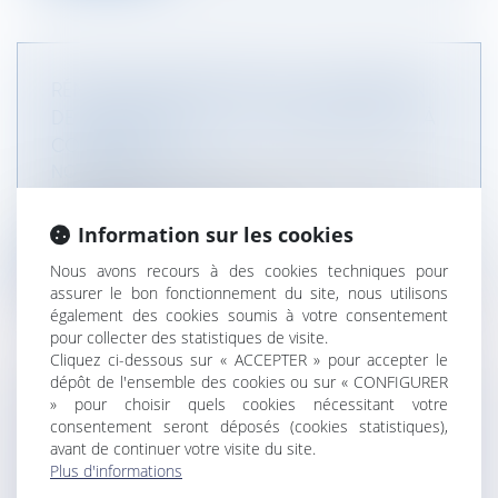
RÉNOVATION ÉNERGÉTIQUE -SUSPENSION
DE MAPRIMERÉNOV’ : LES INFORMATIONS À
CONNAÎTRE
NOTAIRES
/
Immobilier
Durant cet été, les guichets de dépôt des dossiers
MaPrimeRénov’ seront fermé...
Information sur les cookies
Lire la suite
Nous avons recours à des cookies techniques pour
assurer le bon fonctionnement du site, nous utilisons
également des cookies soumis à votre consentement
pour collecter des statistiques de visite.
Cliquez ci-dessous sur « ACCEPTER » pour accepter le
dépôt de l'ensemble des cookies ou sur « CONFIGURER
» pour choisir quels cookies nécessitant votre
SERVITUDE DE PASSAGE : L’IMPOSSIBILITÉ
consentement seront déposés (cookies statistiques),
D’USAGE CAUSÉE PAR LE FONDS DOMINANT
avant de continuer votre visite du site.
ENTRAÎNE SON EXTINCTION !
Plus d'informations
NOTAIRES
/
Immobilier