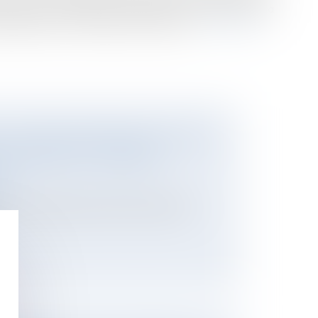
uvelle action tendant aux mêmes fins, sauf à ce que la
rtie des bornes, soit devenue incertaine...
Lire la suite
LOI VISANT À RENFORCER LES OUTILS
DES MEUBLÉS DE TOURISME À
E
ier
e loi transpartisane entend encadrer les