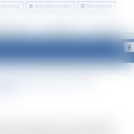
V EN LIGNE
PRÉPARER SON RDV
SIMULATEURS
 ET CONSEILS
LIENS UTILES
CONTACT
e implique que la limite
taine
priétaire peut obliger son voisin au bornage de leurs
ns ». La Cour de cassation affirme qu’il résulte de ces