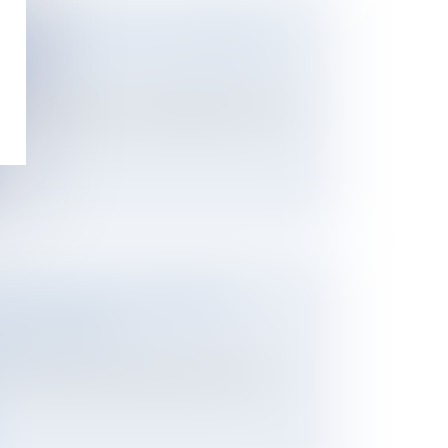
ISSUES DE LA LOI DU 15 AVRIL 2024
BILIÈRE
ier
 15 avril 2024 visant à adapter le droit de
ITAT INDIGNE COPROPRIÉTÉS
U 9 AVRIL 2024
ier
contre le logement indigne. Elle poursuit