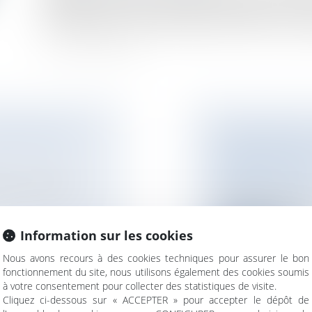
dispositions que le bornage rend irrecevable toute no
limite séparative, du fait de la disparition de tout ou pa
NGÉ DEPUIS LE
PROPOSITION DE 
DE RÉGULATION 
L'ÉCHELLE LOCAL
ique, raboté d’un
NOTAIRES
/
Immobil
Cette proposition d
meublés de touris...
Information sur les cookies
Lire la suite
Nous avons recours à des cookies techniques pour assurer le bon
fonctionnement du site, nous utilisons également des cookies soumis
à votre consentement pour collecter des statistiques de visite.
Cliquez ci-dessous sur « ACCEPTER » pour accepter le dépôt de