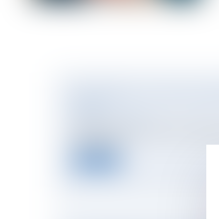
MAPRIMERÉNOV : TOUT CE QUI A CHA
15 MAI
NOTAIRES
/
Immobilier
Le dispositif d’aide à la rénovation énergét
milliard d’euro...
Lire la suite