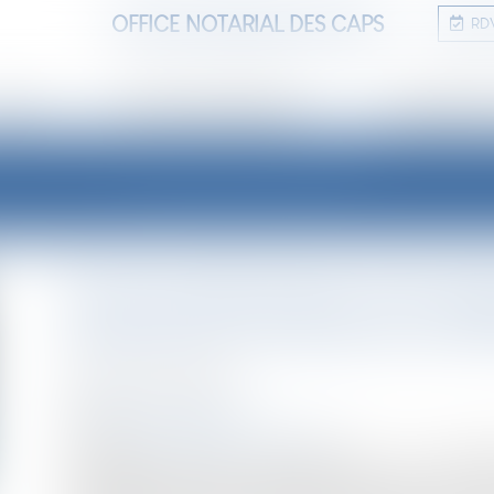
OFFICE NOTARIAL DES CAPS
RD
TUDE
ANNONCES IMMOBILIÈRES
INFORMATIONS
LES ACTUALITÉS
Une nouvelle action en bornag
séparative soit devenue incer
Publié le :
25/04/2024
NOTAIRES
/
Immobilier
Source :
www.lemag-juridique.com
L’article 646 du Code civil dispose que : « Tout pro
propriétés contiguës. Le bornage se fait à frais commu