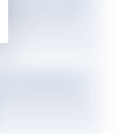
ÉINSTALLATION VERSÉE À L’EXPROPRIÉ
ier
appliquer un abattement pour vétusté à
 REPORT AU 1ER AVRIL 2023 DE
IQUE DES PASSOIRES THERMIQUES
ier
 annonce, le gouvernement a fait paraître