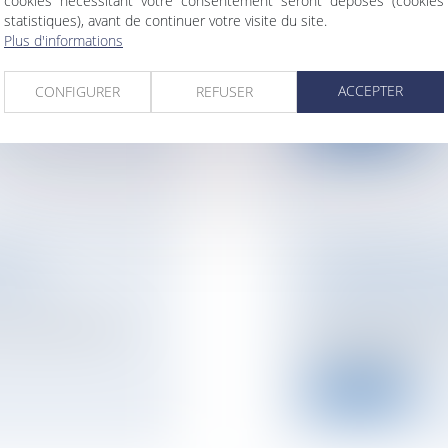
cookies nécessitant votre consentement seront déposés (cookies
POUR FRAIS DE R
statistiques), avant de continuer votre visite du site.
Plus d'informations
NOTAIRES
/
Immobil
n bail d’habitation
Il n'y a pas lieu d'
l'indemnité pour f...
ACCEPTER
CONFIGURER
REFUSER
Lire la suite
MITE
CONFIRMATION DU
ITATION
L'AUDIT ÉNERGÉT
NOTAIRES
/
Immobil
, destinée à lutter
Faisant suite à son
au Journal Offic...
Lire la suite