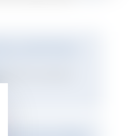
LÉE : L’ACQUÉREUR INITIAL EST
GIR EN NULLITÉ DE LA VENTE À LA
ier
 de préemption est annulée après le
é...
NT POUR VÉTUSTÉ SUR L’INDEMNITÉ