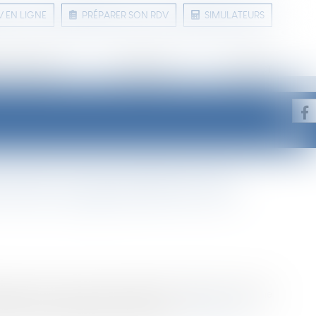
V EN LIGNE
PRÉPARER SON RDV
SIMULATEURS
 ET CONSEILS
LIENS UTILES
CONTACT
 limite l’augmentation des
ée à lutter contre les effets de l'inflation, plafonne
'IRL (indice de référence des loyers)...
Lire la suite