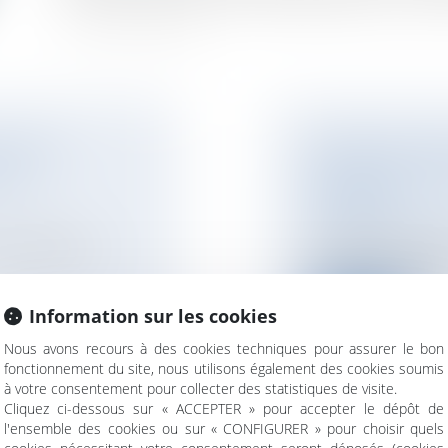
 ZONES À
PRÉEMPTION ANNU
DES
IRRECEVABLE À A
COMMUNE
NOTAIRES
/
Immobil
les obligations
Lorsque la décision
transfert de propriét
Lire la suite
Information sur les cookies
Nous avons recours à des cookies techniques pour assurer le bon
fonctionnement du site, nous utilisons également des cookies soumis
à votre consentement pour collecter des statistiques de visite.
Cliquez ci-dessous sur « ACCEPTER » pour accepter le dépôt de
l'ensemble des cookies ou sur « CONFIGURER » pour choisir quels
ARITÉ NE FAIT
PAS D’ABATTEME