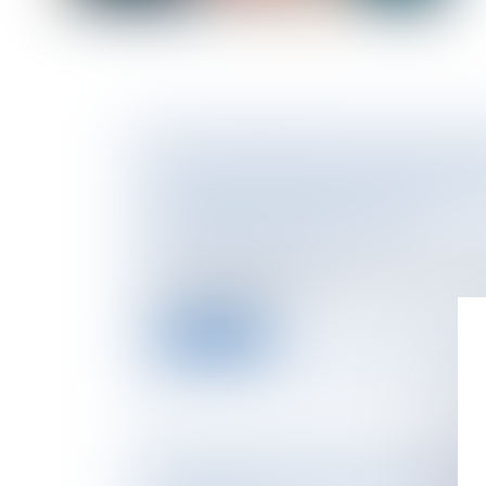
BIENS IMMOBILIERS SITUÉS DANS DES
RISQUES : INFORMATION RENFORCÉE 
ACQUÉREURS ET LOCATAIRES
NOTAIRES
/
Immobilier
La loi Climat et résilience impose de nouvel
concernant l’info...
Lire la suite
CONGÉ DÉLIVRÉ PAR LRAR : L’IRRÉGUL