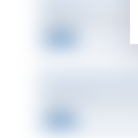
PAS UN PLI !
NOTAIRES
/
Immobilier
N’est pas régulièrement donné le congé d’u
délivré par let...
Lire la suite
LA LOI POUR LE POUVOIR D'ACHAT LI
L’AUGMENTATION DES LOYERS D'HAB
NOTAIRES
/
Immobilier
La loi sur le pouvoir d'achat du 16 août 2022
contre les e...
Lire la suite