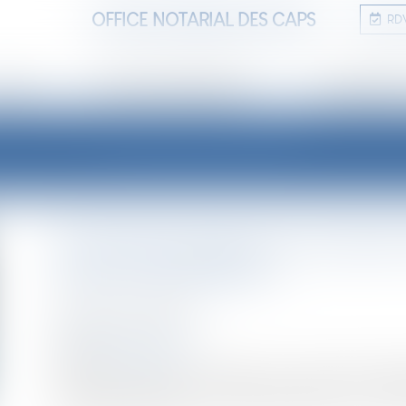
OFFICE NOTARIAL DES CAPS
RD
TUDE
ANNONCES IMMOBILIÈRES
INFORMATIONS
LES ACTUALITÉS
La loi pour le pouvoir d'achat
loyers d'habitation
Publié le :
22/09/2022
NOTAIRES
/
Immobilier
Source :
www.efl.fr
La loi sur le pouvoir d'achat du 16 août 2022, destin
l'indexation des loyers par le blocage pendant un an de l