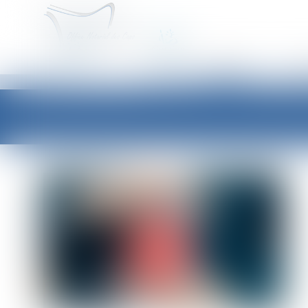
ACCUEIL
É