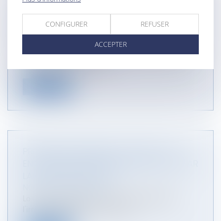
MEUBLÉS DE TOURISME : PUBLICATION DE LA
LOI VISANT À RENFORCER LES OUTILS DE
CONFIGURER
REFUSER
RÉGULATION À L’ÉCHELLE LOCALE
ACCEPTER
NOTAIRES
/
Immobilier
La loi n° 2024-1039 du 19 novembre 2024 visant à
renforcer les outils de régu...
Lire la suite
PROMESSE UNILATÉRALE DE VENTE : UN
ENGAGEMENT IRRÉVOCABLE RENFORCÉ PAR
LA COUR DE CASSATION
NOTAIRES
/
Immobilier
La Cour de cassation a récemment réaffirmé
l’irrévocabilité de la promesse un...