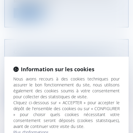
statut de la coprop...
Lire la suite
COMPROMIS DE VENTE ANNULÉ : QUELLE
EST LA RESPONSABILITÉ DE L’AGENT
IMMOBILIER ?
Information sur les cookies
NOTAIRES
/
Immobilier
Nous avons recours à des cookies techniques pour
L’annulation d’un compromis de vente est une
assurer le bon fonctionnement du site, nous utilisons
situation sensible qui peut mett...
également des cookies soumis à votre consentement
pour collecter des statistiques de visite.
Lire la suite
Cliquez ci-dessous sur « ACCEPTER » pour accepter le
dépôt de l'ensemble des cookies ou sur « CONFIGURER
» pour choisir quels cookies nécessitant votre
consentement seront déposés (cookies statistiques),
avant de continuer votre visite du site.
Plus d'informations