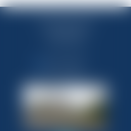
OFFICE NOTARIAL DES CAPS
33 route de Flamanville
50340 LES PIEUX
Tél : 02 33 10 09 99
NOUS CONTACTER
NOUS LOCALISER