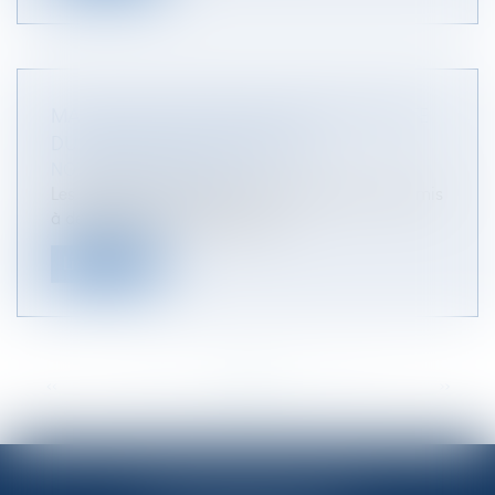
MANDAT DE PROTECTION FUTURE ET VENTE
DU LOGEMENT DU MANDANT
NOTAIRES
/
Immobilier
Les régimes de protection des majeurs sont soumis
à des règles communes parmi...
Lire la suite
<<
<
...
29
30
31
32
33
34
35
...
>
>>