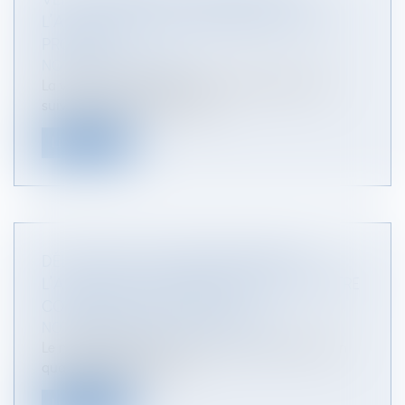
L’ACTION POUR RECONNAISSANCE DE LA
PROPRIÉTÉ
NOTAIRES
/
Immobilier
La vente à réméré régie par les articles 1659 et
suivants du Code civil, cons...
Lire la suite
DÉLÉGATION D’AUTORITÉ PARENTALE :
L’AVIS ÉCRIT DU MINISTÈRE PUBLIC DOIT ÊTRE
COMMUNIQUÉ AUX PARTIES
NOTAIRES
/
Mariage / Divorce / Filiation
Le ministère public, lorsqu’il rend un avis écrit en
qualité de partie jointe...
Lire la suite