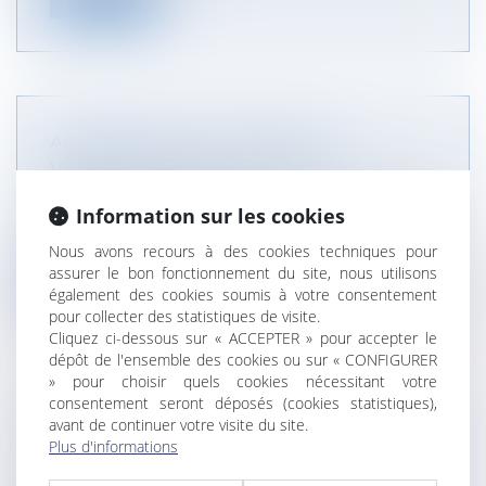
APPRÉCIATION DE L’ÉTENDUE DES
VÉRIFICATIONS PAR LE NOTAIRE
NOTAIRES
/
Immobilier
Information sur les cookies
En l’espèce, un acheteur a acquis un immeuble sur
adjudication, dont le cahie...
Nous avons recours à des cookies techniques pour
assurer le bon fonctionnement du site, nous utilisons
Lire la suite
également des cookies soumis à votre consentement
pour collecter des statistiques de visite.
Cliquez ci-dessous sur « ACCEPTER » pour accepter le
dépôt de l'ensemble des cookies ou sur « CONFIGURER
» pour choisir quels cookies nécessitant votre
consentement seront déposés (cookies statistiques),
avant de continuer votre visite du site.
DIFFICULTÉ DE VERSEMENT DE LA
Plus d'informations
PRESTATION COMPENSATOIRE EN CAPITAL :
LE JUGE PEUT AUTORISER UN VERSEMENT