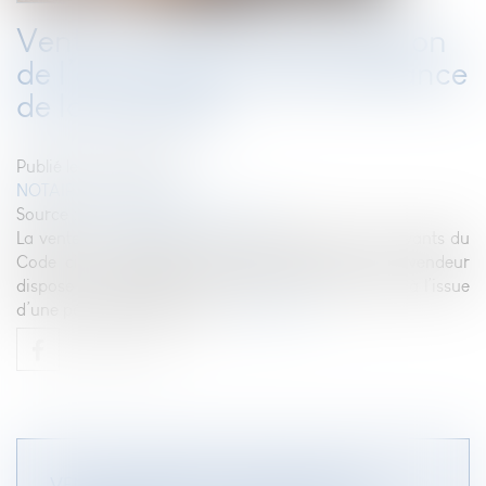
Vente à réméré et prescription
de l’action pour reconnaissance
de la propriété
Publié le :
22/06/2023
NOTAIRES
/
Immobilier
Source :
www.lemag-juridique.com
La vente à réméré régie par les articles 1659 et suivants du
Code civil, consiste en une vente de bien où le vendeur
dispose de la faculté de racheter la chose vendue, à l’issue
d’une période déterminée...
Lire la suite
VENTE À RÉMÉRÉ ET PRESCRIPTION DE