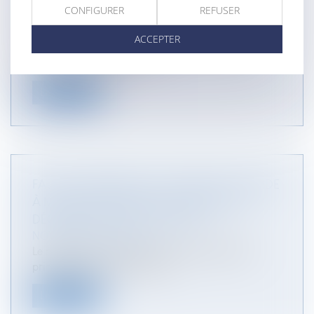
CONFIGURER
REFUSER
PÉRIODIQUE
NOTAIRES
/
Mariage / Divorce / Filiation
ACCEPTER
Saisie d’un litige entre deux époux, la Cour de
cassation a rappelé, le 1er j...
Lire la suite
FAUTE DU MAÎTRE DE L’OUVRAGE QUI TARDE
À METTRE EN DEMEURE L’ENTREPRISE DE
DÉCLARER UN SOUS-TRAITANT
NOTAIRES
/
Immobilier
Le maître de l’ouvrage qui paye l’entrepreneur
principal, alors qu’il a conna...
Lire la suite