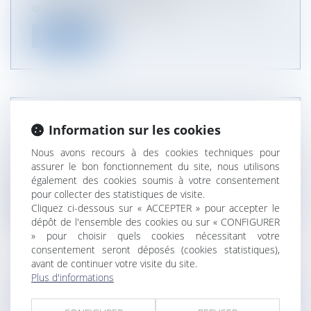
que discontinue, peut s’acqué...
Lire la suite
INCAPACITÉ DE RECEVOIR À TITRE GRATUIT
Information sur les cookies
NOTAIRES
/
Mariage / Divorce / Filiation
Nous avons recours à des cookies techniques pour
L’incapacité absolue de recevoir à titre gratuit des
assurer le bon fonctionnement du site, nous utilisons
auxiliaires de vie ne sa...
également des cookies soumis à votre consentement
pour collecter des statistiques de visite.
Lire la suite
Cliquez ci-dessous sur « ACCEPTER » pour accepter le
dépôt de l'ensemble des cookies ou sur « CONFIGURER
» pour choisir quels cookies nécessitant votre
consentement seront déposés (cookies statistiques),
avant de continuer votre visite du site.
Plus d'informations
L'ACCEPTATION DES SITUATIONS VISANT LES