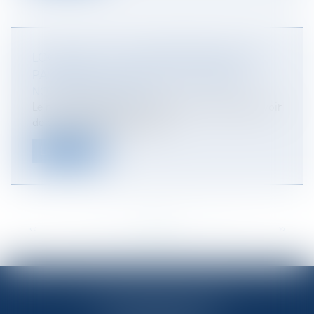
LOCATION : LE NU-PROPRIÉTAIRE NE PEUT
PAS METTRE À LA PORTE LE LOCATAIRE
NOTAIRES
/
Immobilier
Le nu-propriétaire d'un logement n'a pas le pouvoir
de donner congé au locata...
Lire la suite
<<
<
...
47
48
49
50
51
52
53
...
>
>>
OFFICE NOTARIAL DES CAPS