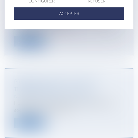
TRAVAUX SUPPLÉMENTAIRES SOUS-TRAITÉS
CONFIGURER
REFUSER
OBLIGE L'ENTREPRENEUR
ACCEPTER
NOTAIRES
/
Immobilier
La validation des situations par le constructeur
constitue un écrit au sens d...
Lire la suite
PREMIÈRE CESSION D’UN USUFRUIT
TEMPORAIRE (ART. 13, 5° CGI)
NOTAIRES
/
Mariage / Divorce / Filiation
L’apport d’un usufruit viager préconstitué à une
société, dans le cas où il e...
Lire la suite