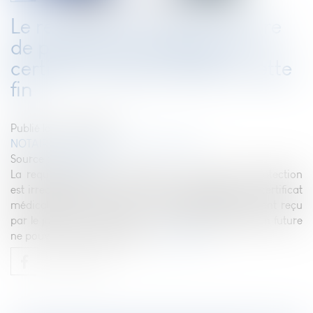
Le renforcement de la mesure
de protection nécessite un
certificat médical établi à cette
fin
Publié le :
26/04/2022
NOTAIRES
/
Mariage / Divorce / Filiation
Source :
www.efl.fr
La requête tendant à renforcer une mesure de protection
est irrecevable si elle n’est pas accompagnée d’un certificat
médical établi à cette fin, le certificat précédemment reçu
par le juge en vue d’activer un mandat de protection future
ne pouvant pas pallier cette …
Lire la suite