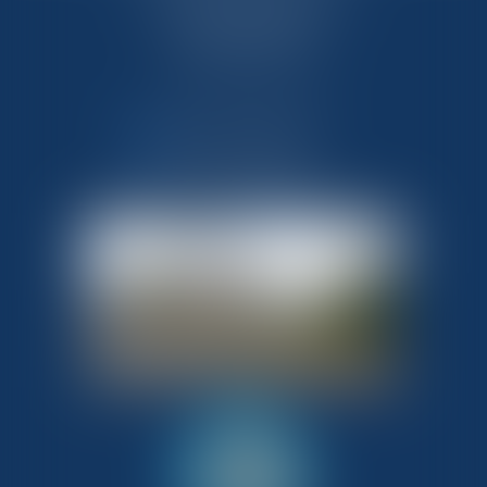
33 route de Flamanville
50340 LES PIEUX
Tél : 02 33 10 09 99
NOUS CONTACTER
NOUS LOCALISER