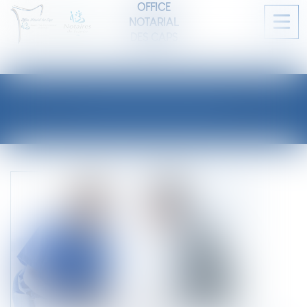
OFFICE
NOTARIAL
Ouvri
DES CAPS
le
men
LES ACTUALITÉS