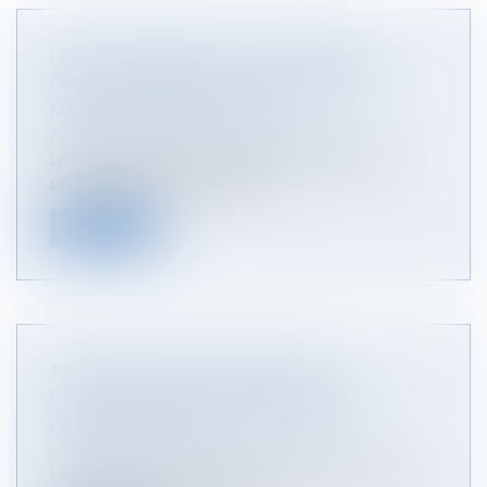
LE RENFORCEMENT DE LA MESURE DE
PROTECTION NÉCESSITE UN CERTIFICAT
MÉDICAL ÉTABLI À CETTE FIN
NOTAIRES
/
Mariage / Divorce / Filiation
La requête tendant à renforcer une mesure de
protection est irrecevable si el...
Lire la suite
ACQUISITION D’UNE SERVITUDE
D’ÉCOULEMENT DES EAUX USÉES PAR
DESTINATION DU PÈRE DE FAMILLE
NOTAIRES
/
Immobilier
Une servitude d’écoulement des eaux usées, bien