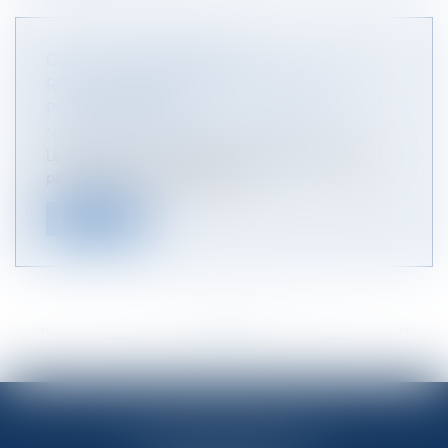
CEDH : TOUJOURS PAS DE
RECONNAISSANCE DU « SEXE NEUTRE »
POUR L’ÉTAT CIVIL
NOTAIRES
/
Mariage / Divorce / Filiation
Le requérant, un ressortissant français marié et
père d’un enfant adopté, don...
Lire la suite
<<
<
...
34
35
36
37
38
39
40
...
>
>>
OFFICE NOTARIAL DES CAPS