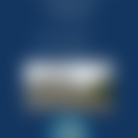
33 route de Flamanville
50340 LES PIEUX
Tél : 02 33 10 09 99
NOUS CONTACTER
NOUS LOCALISER