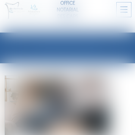
OFFICE
NOTARIAL
Ouvri
DES CAPS
le
men
LES ACTUALITÉS