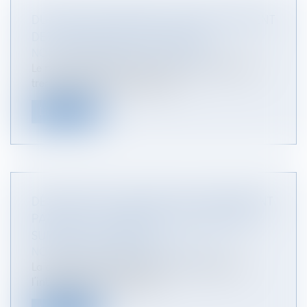
DU RENOUVELLEMENT ET DU RENONCEMENT
DES CONCESSIONS FUNÉRAIRES
NOTAIRES
/
Mariage / Divorce / Filiation
Le renouvellement des concessions temporaires,
trentenaires et cinquantenaire...
Lire la suite
DÉCLARATION JUDICIAIRE DE DÉLAISSEMENT
PARENTAL : L’INTÉRÊT DE L’ENFANT PRIME
SUR CELUI DES PARENTS
NOTAIRES
/
Mariage / Divorce / Filiation
La déclaration de délaissement est justifiée et
l’intérêt de l’enfant caracté...