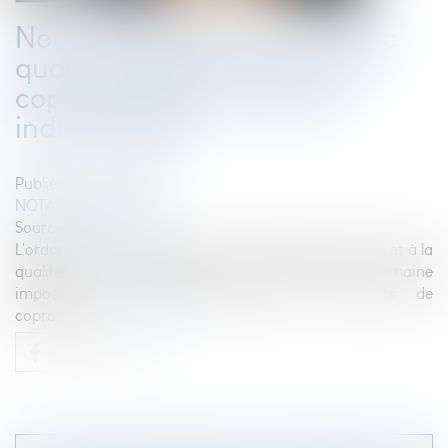
Nouvelle obligation du syndic
quand la facture d'eau des
copropriétaires n'est pas
individualisée
Publié le :
16/02/2023
NOTAIRES
/
Immobilier
Source :
www.efl.fr
L'ordonnance du 22 décembre 2022 relative à l'accès et à la
qualité des eaux destinées à la consommation humaine
impose une nouvelle obligation aux syndics de
copropriété...
Lire la suite