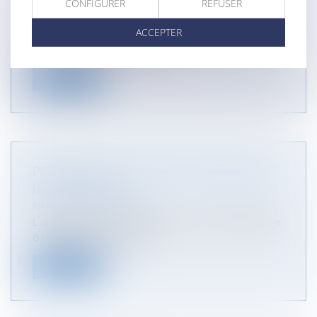
D'UN DÉFUNT
CONFIGURER
REFUSER
NOTAIRES
/
Mariage / Divorce / Filiation
ACCEPTER
Les opérations de dispersion des cendres au sein
d’un site cinéraire aménagé...
Lire la suite
PRÉLÈVEMENT À LA SOURCE : EMPLOYEURS
HORS DE FRANCE
NOTAIRES
/
Immobilier
L’article 3 de la loi de finances pour 2023 aménage,
à compter du 1er janvier...
Lire la suite