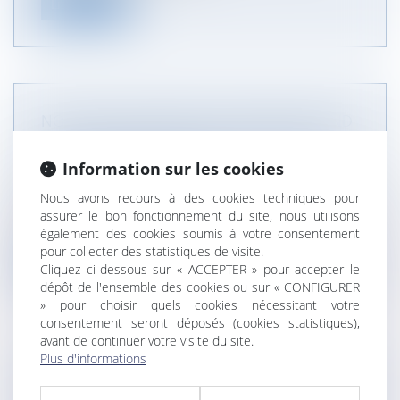
Lire la suite
NOUVELLE OBLIGATION DU SYNDIC QUAND
LA FACTURE D'EAU DES COPROPRIÉTAIRES
N'EST PAS INDIVIDUALISÉE
Information sur les cookies
NOTAIRES
/
Immobilier
Nous avons recours à des cookies techniques pour
L'ordonnance du 22 décembre 2022 relative à
assurer le bon fonctionnement du site, nous utilisons
l'accès et à la qualité des eaux...
également des cookies soumis à votre consentement
pour collecter des statistiques de visite.
Lire la suite
Cliquez ci-dessous sur « ACCEPTER » pour accepter le
dépôt de l'ensemble des cookies ou sur « CONFIGURER
» pour choisir quels cookies nécessitant votre
consentement seront déposés (cookies statistiques),
avant de continuer votre visite du site.
Plus d'informations
CONDITIONS DE DISPERSION DES CENDRES