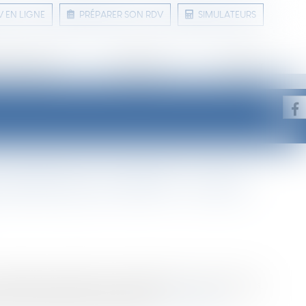
V EN LIGNE
PRÉPARER SON RDV
SIMULATEURS
 ET CONSEILS
LIENS UTILES
CONTACT
entôt plus interdit : ce que
 diagnostic de performance énergétique ne peuvent plus,
e. Cette interdiction découle de ...
Lire la suite