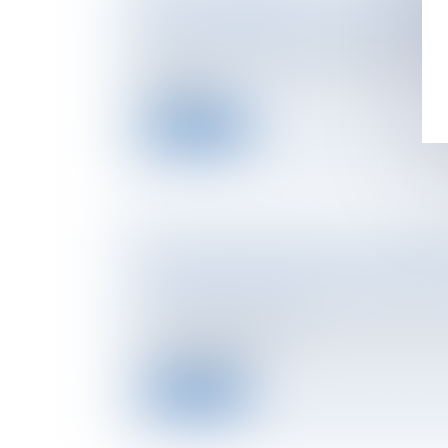
DROIT AU SECRET ET ACCÈS AUX ORIG
NOTAIRES
/
Mariage / Divorce / Filiation
À l'heure où la recherche des origines de na
par les rés...
Lire la suite
CONTESTATION DÉCISION D’ASSEMBL
POINT DE DÉPART DU DÉLAI DE DEUX 
NOTAIRES
/
Immobilier
Un copropriétaire assigne le syndicat des c
annulation d’une...
Lire la suite