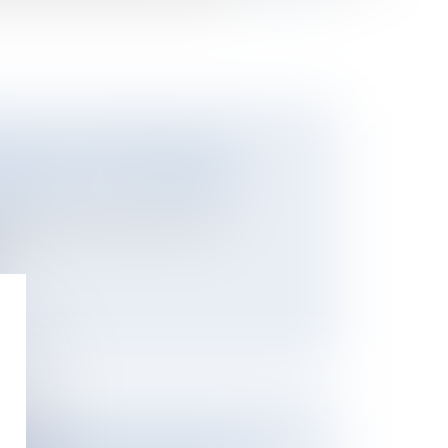
ENT G NE SERA BIENTÔT PLUS
QUE PRÉPARE LE GOUVERNEMENT
ier
r 2025, les logements classés G au
rma...
MOBILIER : UN NOUVEAU PROJET DE