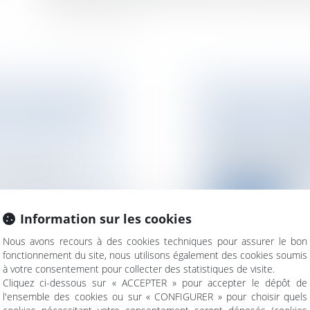
OS : UN NOUVEAU
LOUER UN LOGEM
 À ACHETER PLUS
INTERDIT : CE 
NOTAIRES
/
Immobil
Depuis le 1er janvie
diagnostic de perfo
9 mai 2026 et
Lire la suite
Information sur les cookies
Nous avons recours à des cookies techniques pour assurer le bon
fonctionnement du site, nous utilisons également des cookies soumis
à votre consentement pour collecter des statistiques de visite.
Cliquez ci-dessous sur « ACCEPTER » pour accepter le dépôt de
l'ensemble des cookies ou sur « CONFIGURER » pour choisir quels
 CONCILIER
RELANCE DE L’IM