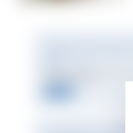
PTZ FAMILIAL JUSQU’À 100 000 EUR
DISPOSITIF POUR AIDER LES FAMILLES
GRAND
NOTAIRES
/
Immobilier
Examinée en commission des finances ce 1
attendue dans l’hémicyc...
Lire la suite
ACCOUCHEMENT SOUS X : COMMENT