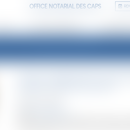
OFFICE NOTARIAL DES CAPS
RD
TUDE
ANNONCES IMMOBILIÈRES
INFORMATIONS
LES ACTUALITÉS
Louer un logement G ne sera bi
prépare le gouvernement
Publié le :
20/05/2026
NOTAIRES
/
Immobilier
Source :
www.gererseul.com
Depuis le 1er janvier 2025, les logements classés G au
en principe, être mis en location en France métropolitain