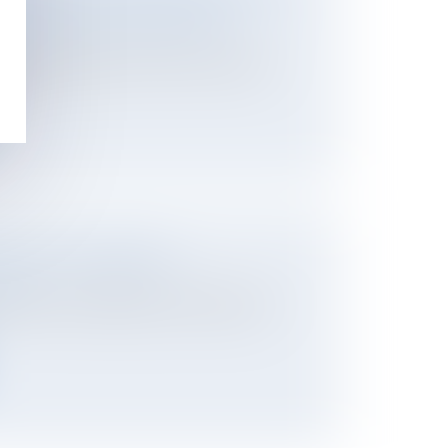
» ATTENDU POUR L’ÉTÉ 2026
ier
rché du logement, le Premier ministre a
...
: CE QUI VA CHANGER
ier
ier 2026, le coefficient de conversion de