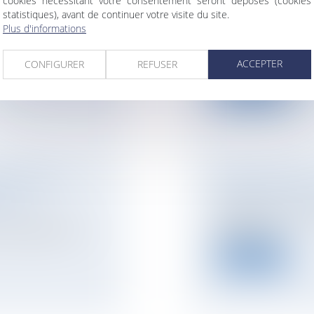
cookies nécessitant votre consentement seront déposés (cookies
INES ?
LOI « LOGEMENT 
statistiques), avant de continuer votre visite du site.
Plus d'informations
NOTAIRES
/
Immobil
issance est facilitée
Pour relancer le ma
annoncé notamment
ACCEPTER
CONFIGURER
REFUSER
Lire la suite
É GÉNÉRALE :
CALCUL DU DPE 
MOIS
NOTAIRES
/
Immobil
À partir du 1er janv
l’électricité f...
opropriétaires en
Lire la suite