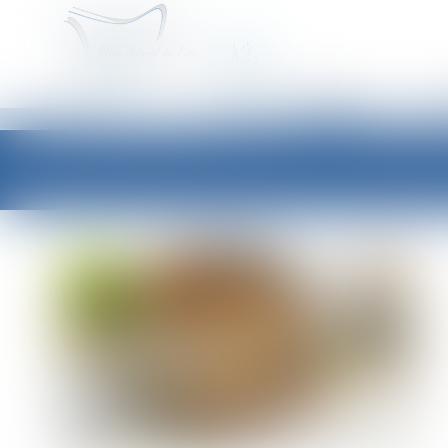
ACCUEIL
É