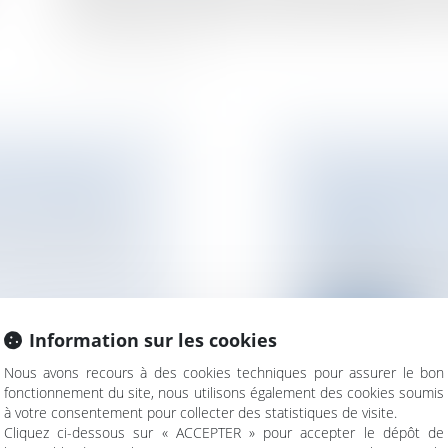
que ce geste ne coûte à vous-même un seul centime ! 
 GESTE GRATUIT
FACE AUX ÉVOLUT
TRE ACQUÉREUR
DES DROITS DEM
FUNÉRAIRE
 agent immobilier,
NOTAIRES
/
Mariage 
Un toilettage du dro
fragmentaire », s’...
Lire la suite
Information sur les cookies
Nous avons recours à des cookies techniques pour assurer le bon
fonctionnement du site, nous utilisons également des cookies soumis
à votre consentement pour collecter des statistiques de visite.
Cliquez ci-dessous sur « ACCEPTER » pour accepter le dépôt de