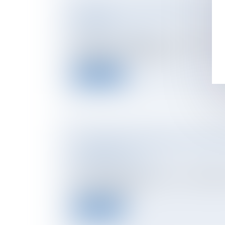
LOCATION : VOTRE GARANT A-T-IL LE 
DÉSISTER ?
NOTAIRES
/
Immobilier
Vous louez un logement et votre garant sou
désengager en cours de bai...
Lire la suite
LOGEMENT EN INDIVISION: QUI PAIE 
D'HABITATION?
NOTAIRES
/
Immobilier
Vous possédez une maison ou un appartem
avec vos frères et s...
Lire la suite