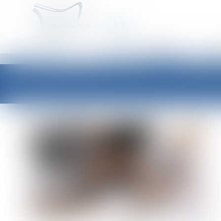
ACCUEIL
É