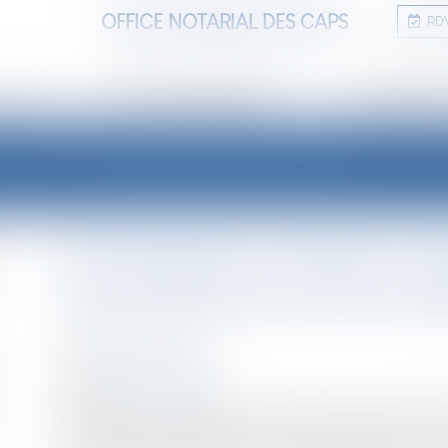
OFFICE NOTARIAL DES CAPS
RD
TUDE
ANNONCES IMMOBILIÈRES
INFORMATIONS
LES ACTUALITÉS
Frais d’agence : vendeur, ce j
pouvez accorder à votre acq
Publié le :
04/11/2021
NOTAIRES
/
Immobilier
Source :
www.capital.fr
Vendeur, si vous signez un mandat avec un agent immob
les honoraires du professionnel. Paradoxalement, vous f