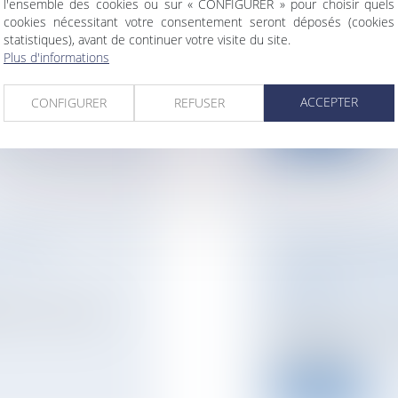
l'ensemble des cookies ou sur « CONFIGURER » pour choisir quels
DROIT DE SE
PROPRIÉTAIRES 
cookies nécessitant votre consentement seront déposés (cookies
VOTRE ENFANT OU
statistiques), avant de continuer votre visite du site.
Plus d'informations
NOTAIRES
/
Mariage 
haite se
Chaque mois, les e
l’épargne” (Capital /
ACCEPTER
CONFIGURER
REFUSER
Lire la suite
LA TAXE
DES DÉPUTÉS SO
PARTENAIRE DE 
SOCIAL
ent en indivision
NOTAIRES
/
Mariage 
Des député(e)s ont d
évoluer les d...
Lire la suite