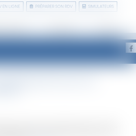
V EN LIGNE
PRÉPARER SON RDV
SIMULATEURS
 ET CONSEILS
LIENS UTILES
CONTACT
oli geste gratuit que vous
uéreur
ilier, insistez pour que l’acheteur prenne à sa charge
aciliterez ainsi le financement de la transaction… sans