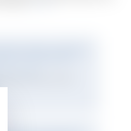
Voici pourquoi.
Lire la suite
IONS DE LA FAMILLE, LA DÉFENSEURE
ANDE UN TOILETTAGE DU DROIT
/ Divorce / Filiation
it funéraire, pour l’heure « ancien et