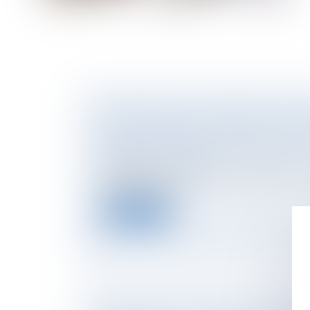
FRAIS D’AGENCE : VENDEUR, CE JOLI
QUE VOUS POUVEZ ACCORDER À VO
NOTAIRES
/
Immobilier
Vendeur, si vous signez un mandat avec un
insistez pour que...
Lire la suite