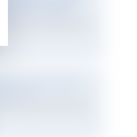
R LE FONDEMENT DE LA GARANTIE
CÉE PAR LE NU PROPRIÉTAIRE
ier
l’accession à la propriété est de plein droit
TÉRALE : LA COUR DE CASSATION
JURISPRUDENCE
ier
’entrée en vigueur de la réforme du droit