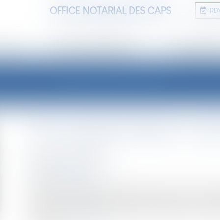
OFFICE NOTARIAL DES CAPS
RD
TUDE
ANNONCES IMMOBILIÈRES
INFORMATIONS
LES ACTUALITÉS
Est-il possible d’obtenir un p
Publié le :
04/05/2023
NOTAIRES
/
Immobilier
Source :
cleerly.fr
Lors d’un investissement immobilier, que ce soit pour v
devrez certainement constituer un dossier en vue d’
montant de votre apport personnel. Mais voilà pour di