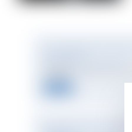
QPC : RESPONSABILITÉ DES PARENTS D
ENFANT MINEUR
NOTAIRES
/
Mariage / Divorce / Filiation
En application du quatrième alinéa de l’art
civil, les père...
Lire la suite
PLUS-VALUE DE REPORT ET MODIFICA