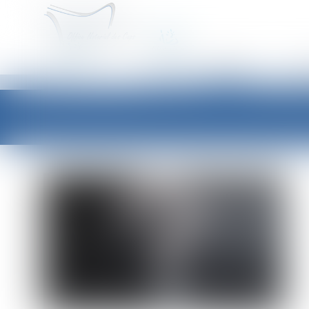
ACCUEIL
É