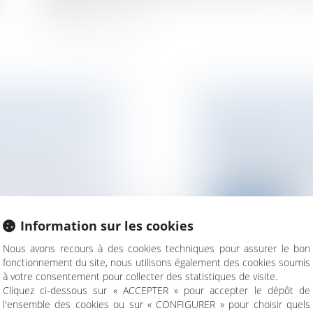
épargne...
Lire la suite
U FAIT DE LEUR
EST-IL POSSIBLE
APPORT ?
NOTAIRES
/
Immobil
icle 1242 du Code
Lors d’un investiss
résidence princip...
Lire la suite
Information sur les cookies
Nous avons recours à des cookies techniques pour assurer le bon
fonctionnement du site, nous utilisons également des cookies soumis
à votre consentement pour collecter des statistiques de visite.
Cliquez ci-dessous sur « ACCEPTER » pour accepter le dépôt de
TION DU RÉGIME
TRAVAUX INITIÉS 
l'ensemble des cookies ou sur « CONFIGURER » pour choisir quels