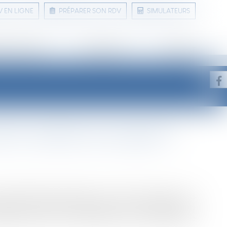
V EN LIGNE
PRÉPARER SON RDV
SIMULATEURS
 ET CONSEILS
LIENS UTILES
CONTACT
rêt immobilier sans apport ?
otre résidence principale ou une mise en location, vous
obtenir un crédit. Les banques vont vous demander le
verses raisons, vous n’avez pas pu vous constituer une