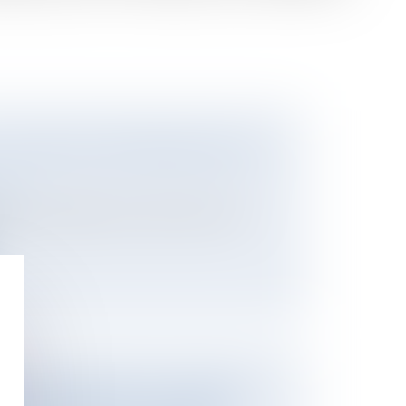
 D’OBTENIR UN PRÊT IMMOBILIER SANS
ier
ement immobilier, que ce soit pour votre
PAR L’USUFRUITIER ET RECEVABILITÉ