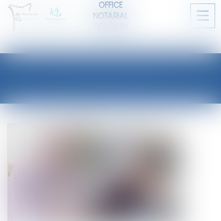
OFFICE
NOTARIAL
Ouvri
DES CAPS
le
men
LES ACTUALITÉS