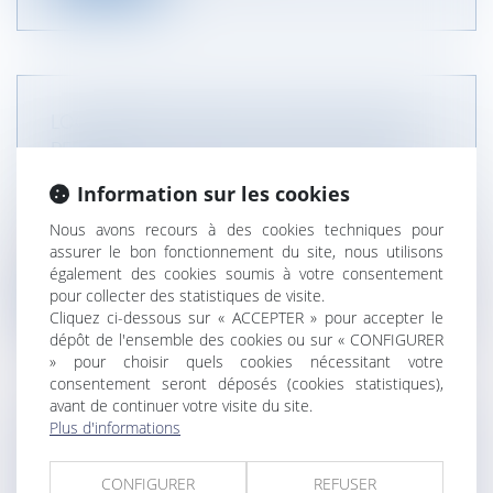
LOGEMENTS ÉVOLUTIFS : PROTECTION DES
PERSONNES À MOBILITÉ RÉDUITE DANS LES
VEFA
Information sur les cookies
NOTAIRES
/
Immobilier
La loi ELAN (L. n° 2018-1021, 23 nov. 2018) a
Nous avons recours à des cookies techniques pour
assurer le bon fonctionnement du site, nous utilisons
introduit la notion de logement...
également des cookies soumis à votre consentement
pour collecter des statistiques de visite.
Lire la suite
Cliquez ci-dessous sur « ACCEPTER » pour accepter le
dépôt de l'ensemble des cookies ou sur « CONFIGURER
» pour choisir quels cookies nécessitant votre
consentement seront déposés (cookies statistiques),
avant de continuer votre visite du site.
Plus d'informations
DROIT DE VISITE ET DE CORRESPONDANCE
DES GRANDS-PARENTS POUR LE MAINTIEN
CONFIGURER
REFUSER