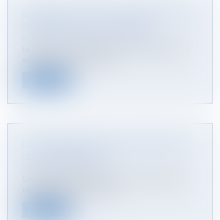
SÉPARATION DE BIENS, FINANCEMENT D’UN
BIEN PROPRE ET USAGE FAMILIAL
NOTAIRES
/
Mariage / Divorce / Filiation
Le divorce d’un couple marié sous le régime de la
séparation de biens est pro...
Lire la suite
LA RÉGLEMENTATION ACOUSTIQUE DANS
LES LOGEMENTS NEUFS
NOTAIRES
/
Immobilier
Deux arrêtés publiés le 30 juin 1999 encadrent la
réglementation acoustique d...
Lire la suite