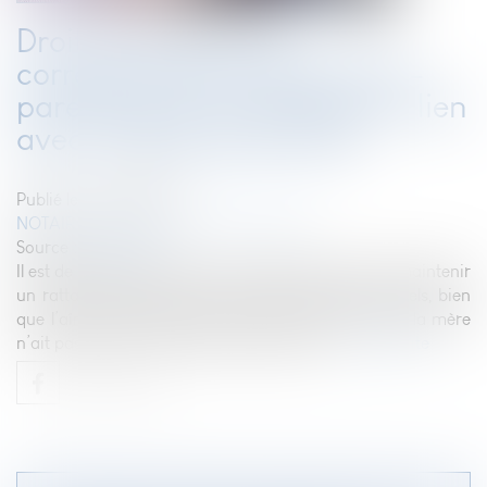
Droit de visite et de
correspondance des grands-
parents pour le maintien du lien
avec la lignée paternelle
Publié le :
04/04/2023
NOTAIRES
/
Mariage / Divorce / Filiation
Source :
www.efl.fr
Il est de l’intérêt des enfants, orphelins de père, de maintenir
un rattachement avec leurs grands-parents paternels, bien
que l’aîné ait manifesté le souhait contraire et que la mère
n’ait pas de liens avec ses beaux-parents...
Lire la suite