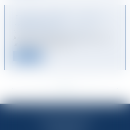
LE DIVORCE À L'AMIABLE : VOS DROITS,
PROCÉDURE, COÛT
NOTAIRES
/
Mariage / Divorce / Filiation
Autrefois, il était indispensable de passer devant
un juge pour entamer une p...
Lire la suite
<<
<
...
32
33
34
35
36
37
38
...
>
>>
OFFICE NOTARIAL DES CAPS
33 route de Flamanville