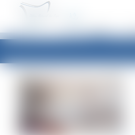
ACCUEIL
É