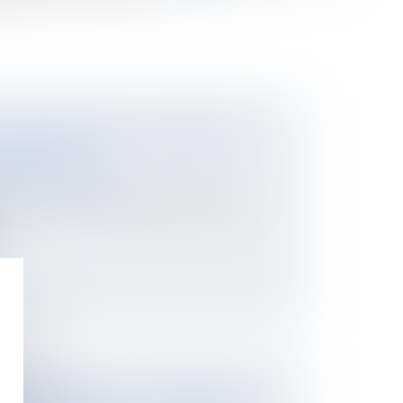
GIME MATRIMONIAL : ATTENTION À
S FINANCES !
/ Divorce / Filiation
te un tournant majeur dans la vie d'un
..
RATION DE BIENS : LA CRÉANCE EST-