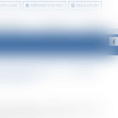
V EN LIGNE
PRÉPARER SON RDV
SIMULATEURS
 ET CONSEILS
LIENS UTILES
CONTACT
 mise en location : nouvelles
et les EPCI
de la construction et de l'habitation relativement à la
able de mise en location...
Lire la suite