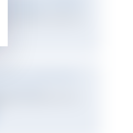
RE DE L’ÉPOUX OU DE L’INDIVISION ?
/ Divorce / Filiation
tribuer aux charges du mariage impose à
...
 REVIENT LE PLACEMENT RETRAITE
/ Divorce / Filiation
e retraite complémentaire est un bien
q...