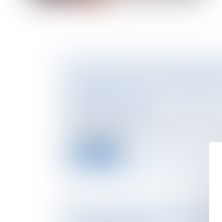
DÉCLARATION ET AUTORISATION DE M
LOCATION : NOUVELLES COMPÉTENCE
MAIRES ET LES EPCI
NOTAIRES
/
Immobilier
Décret n°2024-970 du 30 octobre 2024 modi
construction et...
Lire la suite
TOUT SAVOIR SUR LE DROIT DE PRÉE