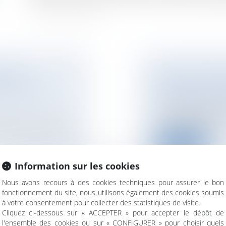
ISE EN
CHOISIR SON RÉ
S POUR LES
L'IMPACT SUR VO
NOTAIRES
/
Mariage 
Le mariage représen
couple. Mais au-del.
fiant le code de la
Lire la suite
Information sur les cookies
Nous avons recours à des cookies techniques pour assurer le bon
fonctionnement du site, nous utilisons également des cookies soumis
à votre consentement pour collecter des statistiques de visite.
Cliquez ci-dessous sur « ACCEPTER » pour accepter le dépôt de
MPTION POUR LA
DIVORCE ET SÉPA
l'ensemble des cookies ou sur « CONFIGURER » pour choisir quels