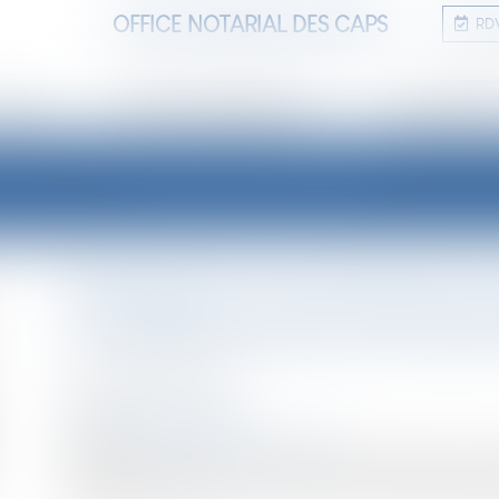
OFFICE NOTARIAL DES CAPS
RD
TUDE
ANNONCES IMMOBILIÈRES
INFORMATIONS
LES ACTUALITÉS
Déclaration et autorisation de
compétences pour les maires 
Publié le :
20/11/2024
NOTAIRES
/
Immobilier
Source :
www.lemag-juridique.com
Décret n°2024-970 du 30 octobre 2024 modifiant le code 
déclaration de mise en location et à l'autorisation préal