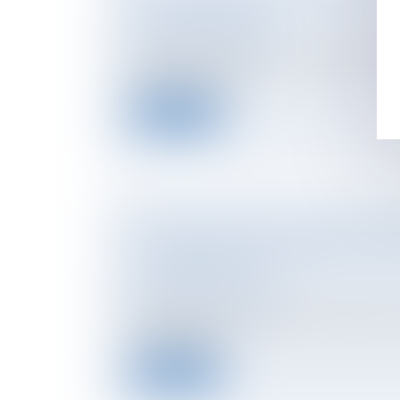
VENTE IMMOBILIÈRE
NOTAIRES
/
Immobilier
Lors de la vente d’un bien immobilier, cert
physiques et moral...
Lire la suite
CONGÉ POUR MOTIF LÉGITIME ET SÉRI
CONCERNANT LES CONDITIONS DE R
LOCATAIRE PROTÉGÉ
NOTAIRES
/
Immobilier
Certains locataires bénéficient de protecti
matière de bail...
Lire la suite