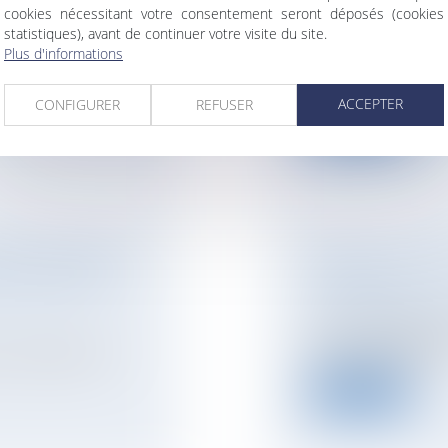
cookies nécessitant votre consentement seront déposés (cookies
ELLE À L’ENCONT
statistiques), avant de continuer votre visite du site.
NOTAIRES
/
Mariage 
Plus d'informations
aines personnes
L’obligation de con
chaque époux de pa
ACCEPTER
CONFIGURER
REFUSER
Lire la suite
EUX : PRÉCISION
DIVORCE - À QUI
ESSOURCES DU
D’UN ÉPOUX ?
NOTAIRES
/
Mariage 
Un compte d’épargn
personnel à l’époux 
ons spécifiques en
Lire la suite