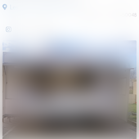
Les Pieux (50340) France
Référence :
VF058-50048