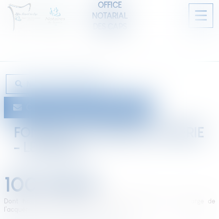
OFFICE
NOTARIAL
Ouvri
DES CAPS
le
men
NOUVELLE RECHERCHE
CETTE ANNONCE M'INTÉRESSE
FONDS DE COMMERCE FRITERIE
- LES PIEUX
100 730
€
Dont honoraires 5 730,00 € TTC inclus (5,69 %) à la charge de
l'acquéreur, soit 95 000 € hors honoraires.