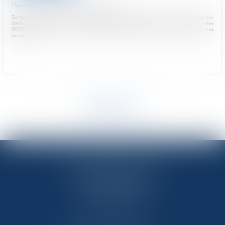
* Les champs suivis d'un astérisque sont obligatoires.
Conformément à la loi n°78-17 du 6 janvier 1978 modifiée relative à l'informatique, aux fichiers et aux
libertés, et au règlement européen 2016/679, dit Règlement Général sur la Protection des Données
(RGPD), vous disposez d'un droit d'accès, de rectification, de suppression des informations qui vous
concernent.
RETOUR
OFFICE NOTARIAL DES CAPS
33 route de Flamanville
50340 LES PIEUX
Tél : 02 33 10 09 99