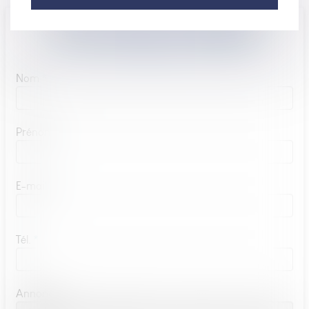
CETTE ANNONCE M'INTÉRESSE
Nom
Prénom
E-mail
Tél.
Annonce