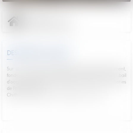
Type de bien :
Fonds de commerce
DESCRIPTION DU BIEN
Sur un emplacement dégagé avec grand stationnement,
fonds de commerce de friterie sédentaire avec bail
d'occupation annuel. Classée dans le top 15 des friteries
de France en 2025.
Chiffres sur demande. Cause départ en retraite