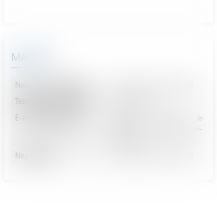
MANDAT
Nom du mandataire :
Guillaume LE COUTOUR
Téléphone mandataire :
0612044279
E-mail mandataire :
Veuillez utiliser le
formulaire de contact ci-
dessous ...
Négociateur :
Guillaume LE COUTOUR