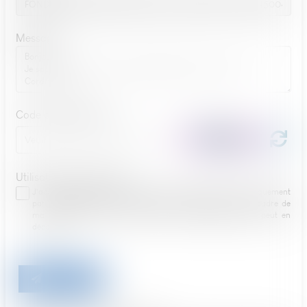
Message
Code de vérification
Utilisation des données
J'accepte que les informations saisies soient traitées informatiquement
par HORVAIS MAHIER et l'hébergeur du présent site dans le cadre de
ma demande et de la relation avec HORVAIS MAHIER qui peut en
découler.
ENVOYER